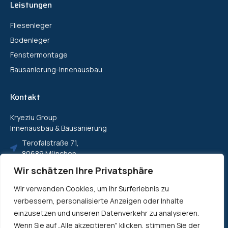
Leistungen
Fliesenleger
Bodenleger
Fenstermontage
Bausanierung-Innenausbau
Kontakt
Kryeziu Group
Innenausbau & Bausanierung
Terofalstraße 71,
80689 München
info@kryeziugroup.de
Wir schätzen Ihre Privatsphäre
(+49) 89 143-03848
Wir verwenden Cookies, um Ihr Surferlebnis zu
verbessern, personalisierte Anzeigen oder Inhalte
einzusetzen und unseren Datenverkehr zu analysieren.
@ Kryeziu Group Alle Rechte vorbehalten!
Wenn Sie auf „Alle akzeptieren" klicken, stimmen Sie der